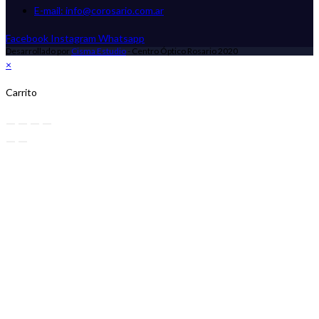
E-mail: info@corosario.com.ar
Facebook
Instagram
Whatsapp
Desarrollado por
Cisma Estudio
- Centro Óptico Rosario 2020
×
Carrito