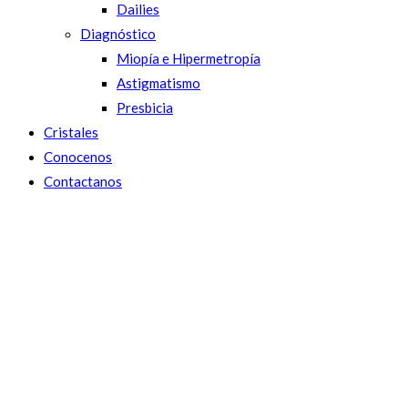
Dailies
Diagnóstico
Miopía e Hipermetropía
Astigmatismo
Presbicia
Cristales
Conocenos
Contactanos